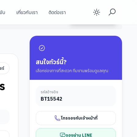
ขับ
เกี่ยวกับเรา
ติดต่อเรา
Enable d
ท่าอากาศยานนานาชาติอินชอน
ดูรายละเอียดทัวร์
สกีรีสอร์ท (NIGHT SKI)
สกีรีสอร์ท (NIGHT SKI)
สนใจทัวร์นี้?
ชร์
เลือกช่องทางที่สะดวก ทีมงานพร้อมดูแลคุณ
ร
รหัสอ้างอิง
BT
15542
โทรจองกับเจ้าหน้าที่
จองผ่าน LINE