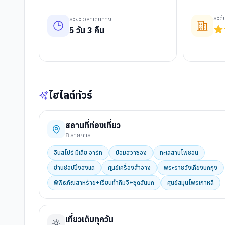
ระด
ระยะเวลาเดินทาง
5
วัน
3
คืน
ไฮไลต์ทัวร์
สถานที่ท่องเที่ยว
8
รายการ
อินสไปร์ มีเดีย อาร์ท
ป้อมฮวาซอง
ทะเลสาบโพชอน
ย่านช้อปปิ้งฮงแด
ศูนย์เครื่องสำอาง
พระราชวังเคียงบกกุง
พิพิธภัณสาหร่าย+เรียนทำกิมจิ+ชุดฮันบก
ศูนย์สมุนไพรเกาหลี
เที่ยวเต็มทุกวัน