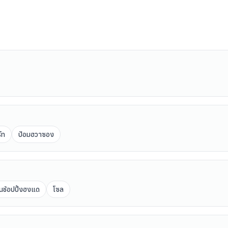
์ท
ป้อมฮวาซอง
านช้อปปิ้งฮงแด
โซล