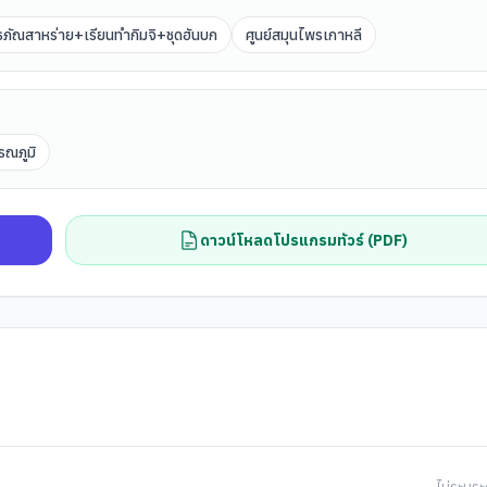
ิธภัณสาหร่าย+เรียนทำกิมจิ+ชุดฮันบก
ศูนย์สมุนไพรเกาหลี
รณภูมิ
ดาวน์โหลดโปรแกรมทัวร์ (PDF)