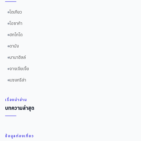
โตเกียว
โอซาก้า
ฮกไกโด
ดานัง
บานาฮิลล์
จางเจียเจี้ย
แซงกรีล่า
เรื่องน่าอ่าน
บทความล่าสุด
ข้อมูลท่องเที่ยว