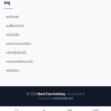
เมนู
หน้าหลัก
แพ็คเกจทัวร์
โปรโมชั่น
บทความท่องเที่ยว
จัดกรุ๊ปส่วนตัว
จองรถพร้อมคนขับ
ติดต่อเรา
©
2026
BestTourHoliday
• สงวนลิขสิทธิ์
Powered by
writecode.net