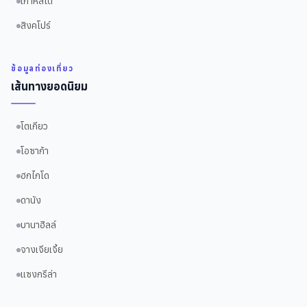
เกาหลีใต้
สิงคโปร์
ข้อมูลท่องเที่ยว
เส้นทางยอดนิยม
โตเกียว
โอซาก้า
ฮกไกโด
ดานัง
บานาฮิลล์
จางเจียเจี้ย
แซงกรีล่า