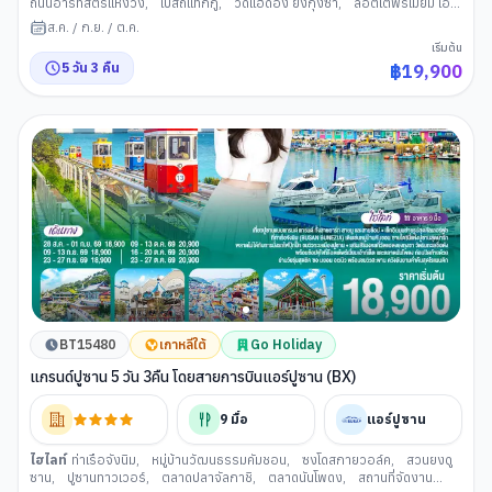
ถนนอาร์ทสตรีแห่งวง
,
โบสถ์แทกกู
,
วัดแฮดอง ยงกุงซา
,
ล็อตเตพรีเมียม เอ้
าเล็
,
ตลาดนันโพดง
,
สะพานกวังอัน
,
รถไฟสกายแคปซูล
,
ดิวตี้ฟรี (เกาหลีใต้)
,
ส.ค.
/
ก.ย.
/
ต.ค.
หาดแฮอีนแด
,
ช้อปปิ้งย่านแฮอีนแด
,
หมู่บ้านวัฒนธรรมคัมชอน
,
ท่าเรือจังนิม
,
เริ่มต้น
ท่าเรือสีรุ้งเวนิสแห่งเมืองปูซาน
,
อุโมงค์ไวน์แห่งเมืองปูซาน
5
วัน
3
คืน
฿
19,900
BT15480
เกาหลีใต้
Go Holiday
แกรนด์ปูซาน 5 วัน 3คืน โดยสายการบินแอร์ปูซาน (BX)
9
มื้อ
แอร์ปูซาน
ไฮไลท์
ท่าเรือจังนิม
,
หมู่บ้านวัฒนธรรมคัมชอน
,
ซงโดสกายวอล์ค
,
สวนยงดู
ซาน
,
ปูซานทาวเวอร์
,
ตลาดปลาจัลกาชิ
,
ตลาดนันโพดง
,
สถานที่จัดงาน