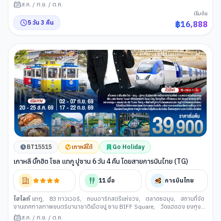
เทศกาลภาพยนตร์นานาชาติเมืองปู ซาน BIFF Square
,
ศูนย์เครื่องสำอาง
,
วัด
ส.ค.
/
ก.ย.
/
ต.ค.
แฮดอง ยงกุงซา
,
GODSHOTT คาเฟ่
,
ล็อตเตพรีเมียม เอ้าเล็
,
สะพานกวังอัน
,
เริ่มต้น
ศูนย์สมุนไพรเกาหลี
,
นํ้ามันสนเข็มแดง
,
รถไฟสกายแคปซูล
,
หาดแฮอีนแด
,
5
วัน
3
คืน
฿
16,888
ช้อปปิ้งย่านแฮอีนแด
,
ช้อปปิ้งย่านซอเมียน
,
พิพิธภัณฑ์แฮนยอ
,
อุโมงค์ไวน์แห่ง
เมืองปูซาน
BT15515
เกาหลีใต้
Go Holiday
เกาหลี บิ๊กฮิต โซล แทกู ปูซาน 6 วัน 4 คืน โดยสายการบินไทย (TG)
11
มื้อ
การบินไทย
ไฮไลท์
แทกู
,
83 ทาวเวอร์
,
ถนนอาร์ทสตรีแห่งวง
,
ตลาดซอมุน
,
สถานที่จัด
งานเทศกาลภาพยนตร์นานาชาติเมืองปู ซาน BIFF Square
,
วัดแฮดอง ยงกุง
ซา
,
รถไฟสกายแคปซูล
,
หาดแฮอีนแด
,
อาคารนูริมารู เอแปค
,
ตลาดแฮอึนแด
,
ส.ค.
/
ก.ย.
/
ต.ค.