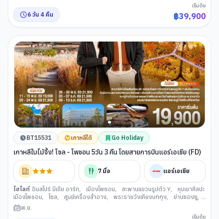
สะพานกวังอัน
,
หมู่บ้านวัฒนธรรมคัมชอน
,
ศูนย์เครื่องสำอาง
,
พระราชวัง
เริ่มต้น
เคียงบกกุง
,
ห้องสมุดสตาร์ฟิลด์ โคเอ็กซ์ มอลล
,
สวนสนุกล็อตเต้เวิลด
,
ล็อต
6
วัน
4
คืน
฿
39,900
เต้ โซลสกาย
,
พิพิธภัณฑ์สัตว์น้าล็อตเต้เวิลด์อควาเรียม
,
ศูนย์สมุนไพรเกาหลี
,
ศูนย์สมุนไพรน้ำมันสนแดง
,
พิพิธภัณสาหร่าย+เรียนทำกิมจิ+ชุดฮันบก
BT15531
เกาหลีใต้
Go Holiday
เกาหลีใบไม้จึ้ง! โซล - โพชอน 5วัน 3 คืน โดยสายการบินแอร์เอเชีย (FD)
7
มื้อ
แอร์เอเชีย
ไฮไลท์
อินสไปร์ มีเดีย อาร์ท
,
เมืองโพซอน
,
สะพานแขวนรูปตัว Y
,
หุบเขาศิลปะ
เมืองโพชอน
,
โซล
,
ศูนย์เครื่องสำอาง
,
พระราชวังเคียงบกกุง
,
ย่านซองซู
,
หมู่บ้านวัฒนธรรมอึนพยอง
,
พิพิธภัณสาหร่าย+เรียนทำกิมจิ+ชุดฮันบก
,
ศูนย์
พ.ย.
สมุนไพรเกาหลี
,
ย่านช้อปปิ้งฮงแด
,
ห้องสมุดสตาร์ฟิลด์ โคเอ็กซ์ มอลล
เริ่มต้น