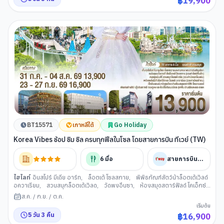
฿
19,900
BT15571
เกาหลีใต้
Go Holiday
Korea Vibes ช้อป ชิม ชิล ครบทุกฟีลในโซล โดยสายการบิน ทีเวย์ (TW)
6
มื้อ
สายการบินทีเวย์
ไฮไลท์
อินสไปร์ มีเดีย อาร์ท
,
ล็อตเต้ โซลสกาย
,
พิพิธภัณฑ์สัตว์น้าล็อตเต้เวิลด์
อควาเรียม
,
สวนสนุกล็อตเต้เวิลด
,
วัดพงอึนซา
,
ห้องสมุดสตาร์ฟิลด์ โคเอ็กซ์
มอลล
,
พิพิธภัณสาหร่าย+เรียนทำกิมจิ+ชุดฮันบก
,
ย่านซองซู
,
ศูนย์สมุนไพร
ส.ค.
/
ก.ย.
/
ต.ค.
เกาหลี
,
พระราชวังเคียงบกกุง
,
ศูนย์เครื่องสำอาง
,
ย่านช้อปปิ้งฮงแด
,
ฮุนได
เริ่มต้น
พรีเมียม เอ๊าท์เลท
5
วัน
3
คืน
฿
16,900