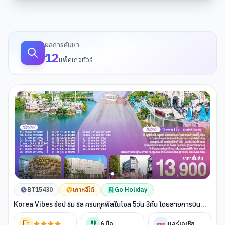
ผลการค้นหาทัวร์
ผลการค้นหา
12
แพ็คเกจทัวร์
BT15430
เกาหลีใต้
Go Holiday
Korea Vibes ช้อป ชิม ชิล ครบทุกฟีลในโซล 5วัน 3คืน โดยสายการบิน
แอร์เอเชีย (FD)
6
มื้อ
แอร์เอเชีย