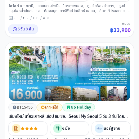
ไฮไลท์
เกาะนามิ
,
สวนนกเบโกเนีย เมืองคาพยอง
,
ศูนย์เครื่องสำอาง
,
่ศูนย์
สมุนไพรน้ำมันสนแดง
,
ห้องสมุดสตาร์ฟิลด์ โคเอ็กซ์ มอลล
,
ล็อตเต้ โซลสกาย
,
พิพิธภัณฑ์สัตว์น้าล็อตเต้เวิลด์อควาเรียม
,
สวนสนุกล็อตเต้เวิลด
,
อิสระช้อปปิ้ง
ส.ค.
/
ก.ย.
/
ต.ค.
/
พ.ย.
ตามอัธยาศัย เต็มวัน
,
พระราชวังเคียงบกกุง
,
พิพิธภัณสาหร่าย+เรียนทำกิม
เริ่มต้น
จิ+ชุดฮันบก
,
ย่านช้อปปิ้งฮงแด
5
วัน
3
คืน
฿
33,900
BT15455
เกาหลีใต้
Go Holiday
เชียงใหม่ เที่ยวเกาหลี..ช้อป ชิม ชิล.. Seoul My Seoul 5 วัน 3 คืน โดย
สายการบิน แอร์ปูซาน (BX)
6
มื้อ
แอร์ปูซาน