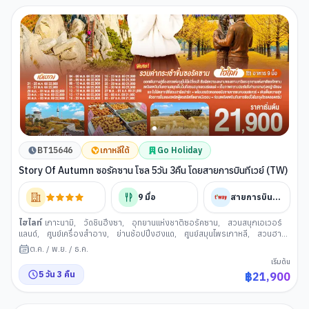
BT15646
เกาหลีใต้
Go Holiday
Story Of Autumn ซอรัคซาน โซล 5วัน 3คืน โดยสายการบินทีเวย์ (TW)
9
มื้อ
สายการบินทีเวย์
ไฮไลท์
เกาะนามิ
,
วัดชินฮึงซา
,
อุทยานแห่งชาติซอรัคซาน
,
สวนสนุกเอเวอร์
แลนด์
,
ศูนย์เครื่องสำอาง
,
ย่านช้อปปิ้งฮงแด
,
ศูนย์สมุนไพรเกาหลี
,
สวนฮา
นึล
,
ตลาดมังวอน
,
ร้านละลายเงินวอน
,
พระราชวังเคียงบกกุง
,
จตุรัสนัม
ต.ค.
/
พ.ย.
/
ธ.ค.
ซานแบคบอม
เริ่มต้น
5
วัน
3
คืน
฿
21,900