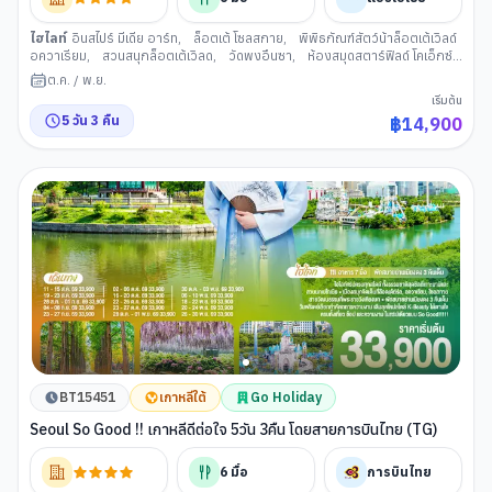
ไฮไลท์
อินสไปร์ มีเดีย อาร์ท
,
ล็อตเต้ โซลสกาย
,
พิพิธภัณฑ์สัตว์น้าล็อตเต้เวิลด์
อควาเรียม
,
สวนสนุกล็อตเต้เวิลด
,
วัดพงอึนซา
,
ห้องสมุดสตาร์ฟิลด์ โคเอ็กซ์
มอลล
,
พิพิธภัณสาหร่าย+เรียนทำกิมจิ+ชุดฮันบก
,
ย่านซองซู
,
่ศูนย์สมุนไพร
ต.ค.
/
พ.ย.
น้ำมันสนแดง
,
พระราชวังเคียงบกกุง
,
ย่านช้อปปิ้งฮงแด
เริ่มต้น
5
วัน
3
คืน
฿
14,900
BT15451
เกาหลีใต้
Go Holiday
Seoul So Good !! เกาหลีดีต่อใจ 5วัน 3คืน โดยสายการบินไทย (TG)
6
มื้อ
การบินไทย