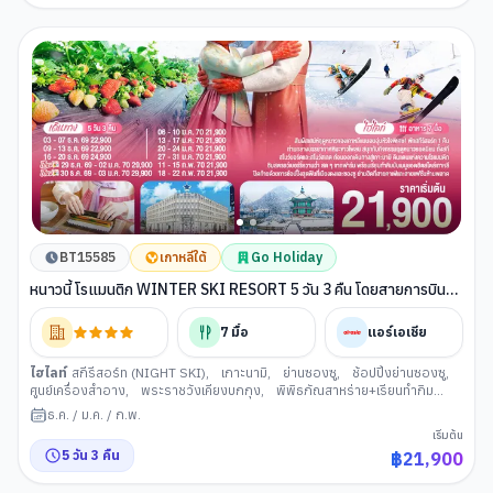
BT15585
เกาหลีใต้
Go Holiday
หนาวนี้ โรแมนติก WINTER SKI RESORT 5 วัน 3 คืน โดยสายการบิน
แอร์เอเชีย (FD)
7
มื้อ
แอร์เอเชีย
ไฮไลท์
สกีรีสอร์ท (NIGHT SKI)
,
เกาะนามิ
,
ย่านซองซู
,
ช้อปปิ้งย่านซองซู
,
ศูนย์เครื่องสำอาง
,
พระราชวังเคียงบกกุง
,
พิพิธภัณสาหร่าย+เรียนทำกิม
จิ+ชุดฮันบก
,
ศูนย์สมุนไพรเกาหลี
ธ.ค.
/
ม.ค.
/
ก.พ.
เริ่มต้น
5
วัน
3
คืน
฿
21,900