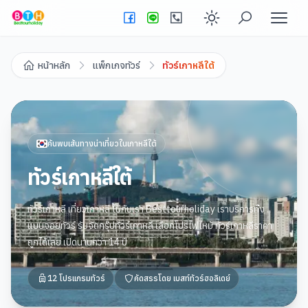
Enable dark
หน้าหลัก
แพ็กเกจทัวร์
ทัวร์เกาหลีใต้
ค้นพบเส้นทางน่าเที่ยวใน
เกาหลีใต้
ทัวร์เกาหลีใต้
ทัวร์เกาหลี เที่ยวเกาหลี ไปกับเรา Besttourholiday เราบริการทั้ง
แบบจอยทัวร์ รับจัดกรุ๊ปทัวร์เกาหลี เลือกโปรไฟไหม้ ทัวร์เกาหลีราคา
ถูกได้เลย เปิดนานกว่า 14 ปี
12
โปรแกรมทัวร์
คัดสรรโดย
เบสท์ทัวร์ฮอลิเดย์