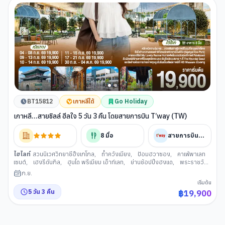
BT15812
เกาหลีใต้
Go Holiday
เกาหลี...สายชิลล์ ฮีลใจ 5 วัน 3 คืน โดยสายการบิน T’way (TW)
8
มื้อ
สายการบินทีเวย์
ไฮไลท์
สวนนิเวศวิทยาชีฮึงเกโกล
,
ถ้ำควังเมียง
,
ป้อมฮวาซอง
,
คาเฟ่พาเลท
เซนต์
,
เฮงรีดันกิล
,
ฮุนได พรีเมียม เอ๊าท์เลท
,
ย่านช้อปปิ้งฮงแด
,
พระราชวังถ็
อกซูกุง
,
ศูนย์เครื่องสำอาง
,
ย่านอิกซอนดง
,
ดิวตี้ฟรี (เกาหลีใต้)
,
ศูนย์
ก.ย.
สมุนไพรเกาหลี
,
พิพิธภัณฑ์ มิวเซียมเฮย์
,
ห้างฮุนได
เริ่มต้น
5
วัน
3
คืน
฿
19,900