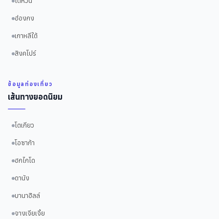
ไต้หวัน
ฮ่องกง
เกาหลีใต้
สิงคโปร์
ข้อมูลท่องเที่ยว
เส้นทางยอดนิยม
โตเกียว
โอซาก้า
ฮกไกโด
ดานัง
บานาฮิลล์
จางเจียเจี้ย