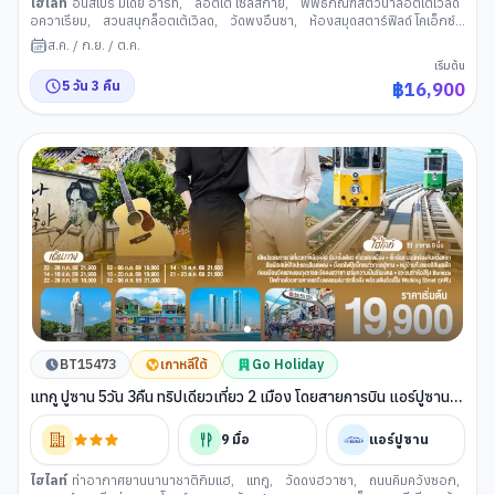
ไฮไลท์
อินสไปร์ มีเดีย อาร์ท
,
ล็อตเต้ โซลสกาย
,
พิพิธภัณฑ์สัตว์น้าล็อตเต้เวิลด์
อควาเรียม
,
สวนสนุกล็อตเต้เวิลด
,
วัดพงอึนซา
,
ห้องสมุดสตาร์ฟิลด์ โคเอ็กซ์
มอลล
,
พิพิธภัณสาหร่าย+เรียนทำกิมจิ+ชุดฮันบก
,
ย่านซองซู
,
่ศูนย์สมุนไพร
ส.ค.
/
ก.ย.
/
ต.ค.
น้ำมันสนแดง
,
พระราชวังเคียงบกกุง
,
ศูนย์เครื่องสำอาง
,
ย่านช้อปปิ้งฮงแด
,
เริ่มต้น
ช้อปปิ้ง Local Supermarket
5
วัน
3
คืน
฿
16,900
BT15473
เกาหลีใต้
Go Holiday
แทกู ปูซาน 5วัน 3คืน ทริปเดียวเที่ยว 2 เมือง โดยสายการบิน แอร์ปูซาน
(BX)
9
มื้อ
แอร์ปูซาน
ไฮไลท์
ท่าอากาศยานนานาชาติกิมแฮ
,
แทกู
,
วัดดงฮวาซา
,
ถนนคิมควังซอก
,