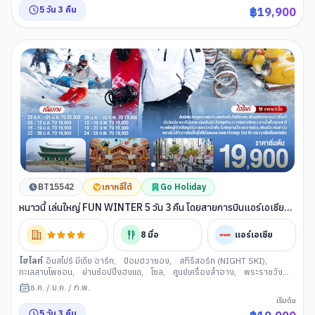
5
วัน
3
คืน
฿
19,900
BT15542
เกาหลีใต้
Go Holiday
หนาวนี้ เล่นใหญ่ FUN WINTER 5 วัน 3 คืน โดยสายการบินแอร์เอเชีย
(FD)
8
มื้อ
แอร์เอเชีย
ไฮไลท์
อินสไปร์ มีเดีย อาร์ท
,
ป้อมฮวาซอง
,
สกีรีสอร์ท (NIGHT SKI)
,
ทะเลสาบโพชอน
,
ย่านช้อปปิ้งฮงแด
,
โซล
,
ศูนย์เครื่องสำอาง
,
พระราชวัง
เคียงบกกุง
,
พิพิธภัณสาหร่าย+เรียนทำกิมจิ+ชุดฮันบก
,
ศูนย์สมุนไพรเกาหลี
ธ.ค.
/
ม.ค.
/
ก.พ.
เริ่มต้น
5
วัน
3
คืน