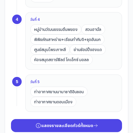
4
วันที่
4
หมู่บ้านวัฒนธรรมอึนพยอง
สวนฮานึล
พิพิธภัณสาหร่าย+เรียนทำกิมจิ+ชุดฮันบก
ศูนย์สมุนไพรเกาหลี
ย่านช้อปปิ้งฮงแด
ห้องสมุดสตาร์ฟิลด์ โคเอ็กซ์ มอลล
5
วันที่
5
ท่าอากาศยานนานาชาติอินชอน
ท่าอากาศยานดอนเมือง
แสดงรายละเอียดทัวร์ทั้งหมด