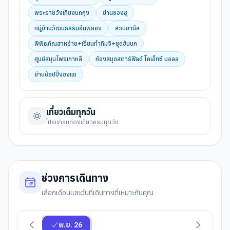
พระราชวังเคียงบกกุง
ย่านซองซู
หมู่บ้านวัฒนธรรมอึนพยอง
สวนฮานึล
พิพิธภัณสาหร่าย+เรียนทำกิมจิ+ชุดฮันบก
ศูนย์สมุนไพรเกาหลี
ห้องสมุดสตาร์ฟิลด์ โคเอ็กซ์ มอลล
ย่านช้อปปิ้งฮงแด
เที่ยวเต็มทุกวัน
โปรแกรมท่องเที่ยวครบทุกวัน
ช่วงการเดินทาง
เลือกเดือนและวันที่เดินทางที่เหมาะกับคุณ
พ.ย. 26