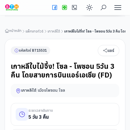
เกาหลีใบไม้จึ้ง! โซล - โพชอน 5วัน 3 คืน โดยสายการบินแอร์เอเชีย
(FD)
ดูรายละเอียดทัวร์
Enable dark
หน้าหลัก
แพ็กเกจทัวร์
เกาหลีใต้
เกาหลีใบไม้จึ้ง! โซล - โพชอน 5วัน 3 คืน โดย
แชร์
รหัสทัวร์
BT
15531
เกาหลีใบไม้จึ้ง! โซล - โพชอน 5วัน 3
คืน โดยสายการบินแอร์เอเชีย (FD)
เกาหลีใต้
/
เมืองโพซอน
/
โซล
ระยะเวลาเดินทาง
5
วัน
3
คืน