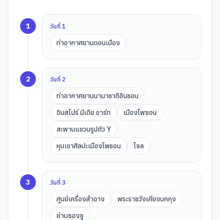
1
วันที่
1
ท่าอากาศยานดอนเมือง
2
วันที่
2
ท่าอากาศยานนานาชาติอินชอน
อินสไปร์ มีเดีย อาร์ท
เมืองโพซอน
สะพานแขวนรูปตัว Y
หุบเขาศิลปะเมืองโพชอน
โซล
3
วันที่
3
ศูนย์เครื่องสำอาง
พระราชวังเคียงบกกุง
ย่านซองซู