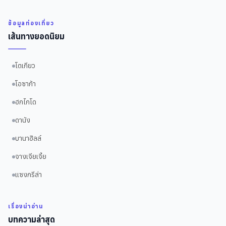
ข้อมูลท่องเที่ยว
เส้นทางยอดนิยม
โตเกียว
โอซาก้า
ฮกไกโด
ดานัง
บานาฮิลล์
จางเจียเจี้ย
แซงกรีล่า
เรื่องน่าอ่าน
บทความล่าสุด