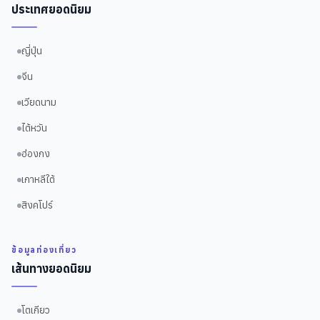
ประเทศยอดนิยม
ญี่ปุ่น
จีน
เวียดนาม
ไต้หวัน
ฮ่องกง
เกาหลีใต้
สิงคโปร์
ข้อมูลท่องเที่ยว
เส้นทางยอดนิยม
โตเกียว