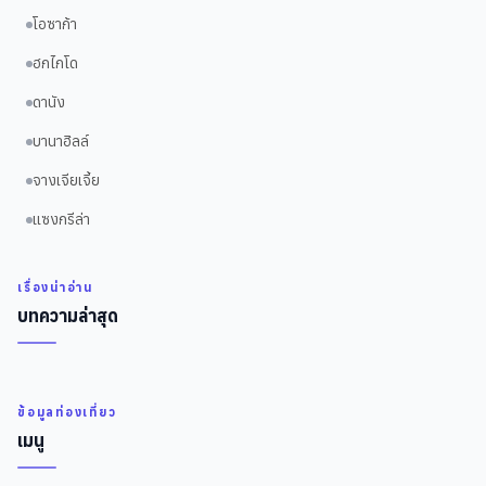
โอซาก้า
ฮกไกโด
ดานัง
บานาฮิลล์
จางเจียเจี้ย
แซงกรีล่า
เรื่องน่าอ่าน
บทความล่าสุด
ข้อมูลท่องเที่ยว
เมนู