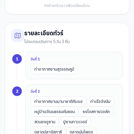
ปัดซ้ายหรือขวาเพื่อเปลี่ยนเดือน
รายละเอียดทัวร์
โปรแกรมเดินทาง 5 วัน 3 คืน
1
วันที่
1
ท่าอากาศยานสุวรรณภูมิ
2
วันที่
2
ท่าอากาศยานนานาชาติกิมแฮ
ท่าเรือจังนิม
หมู่บ้านวัฒนธรรมคัมชอน
ซงโดสกายวอล์ค
สวนยงดูซาน
ปูซานทาวเวอร์
ตลาดปลาจัลกาชิ
ตลาดนันโพดง