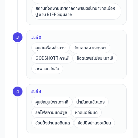
สถานที่จัดงานเทศกาลภาพยนตร์นานาชาติเมือง
ปู ซาน BIFF Square
3
วันที่
3
ศูนย์เครื่องสำอาง
วัดแฮดอง ยงกุงซา
GODSHOTT คาเฟ่
ล็อตเตพรีเมียม เอ้าเล็
สะพานกวังอัน
4
วันที่
4
ศูนย์สมุนไพรเกาหลี
นํ้ามันสนเข็มแดง
รถไฟสกายแคปซูล
หาดแฮอีนแด
ช้อปปิ้งย่านแฮอีนแด
ช้อปปิ้งย่านซอเมียน