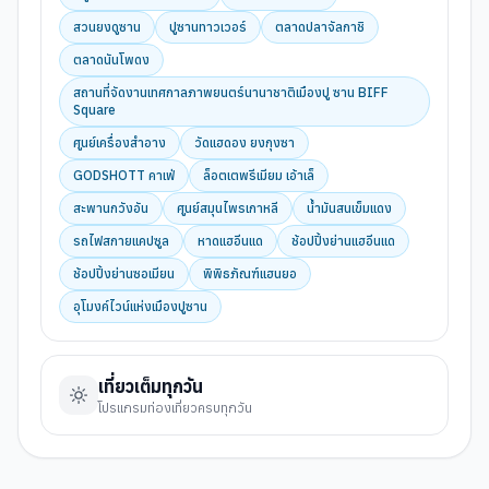
สวนยงดูซาน
ปูซานทาวเวอร์
ตลาดปลาจัลกาชิ
ตลาดนันโพดง
สถานที่จัดงานเทศกาลภาพยนตร์นานาชาติเมืองปู ซาน BIFF
Square
ศูนย์เครื่องสำอาง
วัดแฮดอง ยงกุงซา
GODSHOTT คาเฟ่
ล็อตเตพรีเมียม เอ้าเล็
สะพานกวังอัน
ศูนย์สมุนไพรเกาหลี
นํ้ามันสนเข็มแดง
รถไฟสกายแคปซูล
หาดแฮอีนแด
ช้อปปิ้งย่านแฮอีนแด
ช้อปปิ้งย่านซอเมียน
พิพิธภัณฑ์แฮนยอ
อุโมงค์ไวน์แห่งเมืองปูซาน
เที่ยวเต็มทุกวัน
โปรแกรมท่องเที่ยวครบทุกวัน