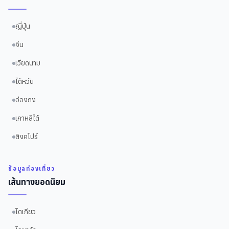
ญี่ปุ่น
จีน
เวียดนาม
ไต้หวัน
ฮ่องกง
เกาหลีใต้
สิงคโปร์
ข้อมูลท่องเที่ยว
เส้นทางยอดนิยม
โตเกียว