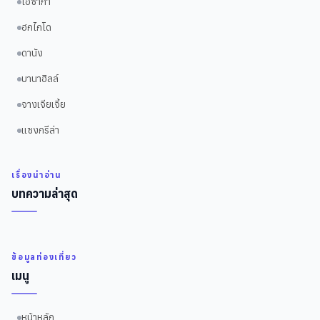
โอซาก้า
ฮกไกโด
ดานัง
บานาฮิลล์
จางเจียเจี้ย
แซงกรีล่า
เรื่องน่าอ่าน
บทความล่าสุด
ข้อมูลท่องเที่ยว
เมนู
หน้าหลัก