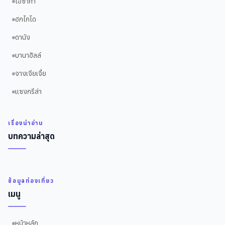
โอซาก้า
ฮกไกโด
ดานัง
บานาฮิลล์
จางเจียเจี้ย
แซงกรีล่า
เรื่องน่าอ่าน
บทความล่าสุด
ข้อมูลท่องเที่ยว
เมนู
หน้าหลัก