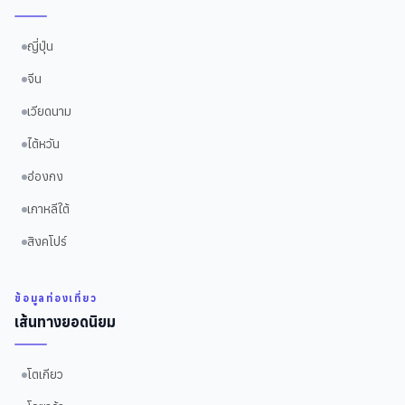
ญี่ปุ่น
จีน
เวียดนาม
ไต้หวัน
ฮ่องกง
เกาหลีใต้
สิงคโปร์
ข้อมูลท่องเที่ยว
เส้นทางยอดนิยม
โตเกียว