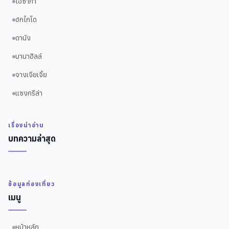
โอซาก้า
ฮกไกโด
ดานัง
บานาฮิลล์
จางเจียเจี้ย
แซงกรีล่า
เรื่องน่าอ่าน
บทความล่าสุด
ข้อมูลท่องเที่ยว
เมนู
หน้าหลัก