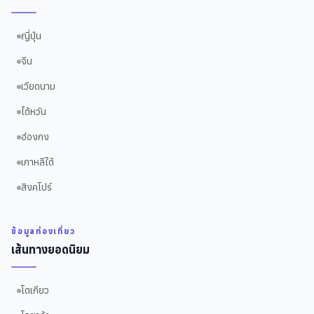
ญี่ปุ่น
จีน
เวียดนาม
ไต้หวัน
ฮ่องกง
เกาหลีใต้
สิงคโปร์
ข้อมูลท่องเที่ยว
เส้นทางยอดนิยม
โตเกียว