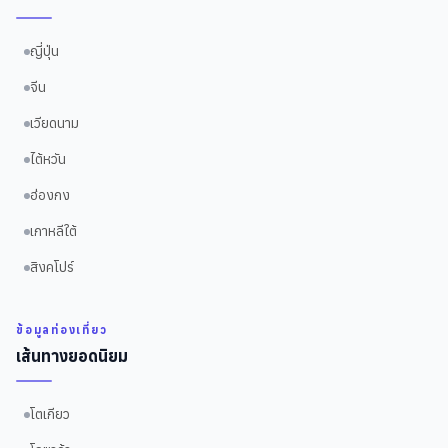
ญี่ปุ่น
จีน
เวียดนาม
ไต้หวัน
ฮ่องกง
เกาหลีใต้
สิงคโปร์
ข้อมูลท่องเที่ยว
เส้นทางยอดนิยม
โตเกียว