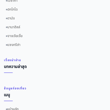
โอซาก้า
ฮกไกโด
ดานัง
บานาฮิลล์
จางเจียเจี้ย
แซงกรีล่า
เรื่องน่าอ่าน
บทความล่าสุด
ข้อมูลท่องเที่ยว
เมนู
หน้าหลัก