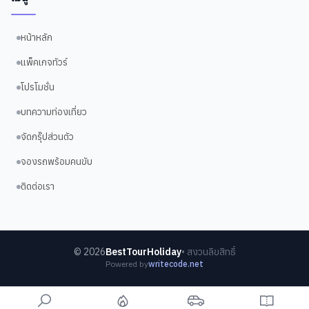
หน้าหลัก
แพ็คเกจทัวร์
โปรโมชั่น
บทความท่องเที่ยว
จัดกรุ๊ปส่วนตัว
จองรถพร้อมคนขับ
ติดต่อเรา
©
2026
BestTourHoliday
• สงวนลิขสิทธิ์
Powered by
writecode.net