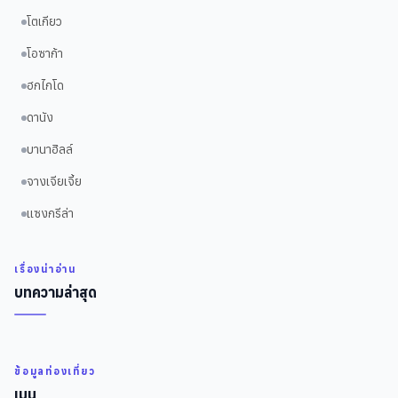
โตเกียว
โอซาก้า
ฮกไกโด
ดานัง
บานาฮิลล์
จางเจียเจี้ย
แซงกรีล่า
เรื่องน่าอ่าน
บทความล่าสุด
ข้อมูลท่องเที่ยว
เมนู