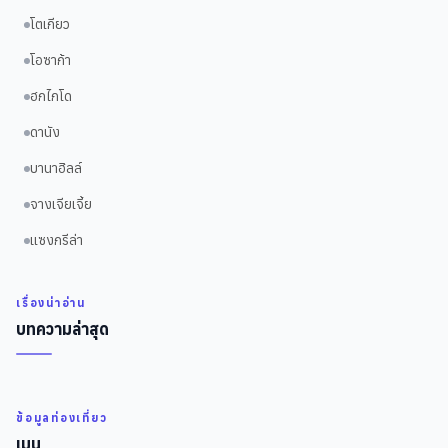
โตเกียว
โอซาก้า
ฮกไกโด
ดานัง
บานาฮิลล์
จางเจียเจี้ย
แซงกรีล่า
เรื่องน่าอ่าน
บทความล่าสุด
ข้อมูลท่องเที่ยว
เมนู