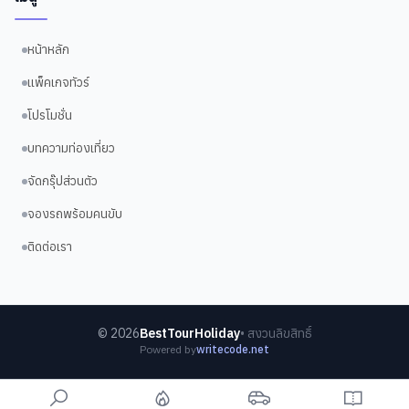
หน้าหลัก
แพ็คเกจทัวร์
โปรโมชั่น
บทความท่องเที่ยว
จัดกรุ๊ปส่วนตัว
จองรถพร้อมคนขับ
ติดต่อเรา
©
2026
BestTourHoliday
• สงวนลิขสิทธิ์
Powered by
writecode.net