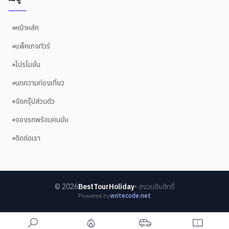
หน้าหลัก
แพ็คเกจทัวร์
โปรโมชั่น
บทความท่องเที่ยว
จัดกรุ๊ปส่วนตัว
จองรถพร้อมคนขับ
ติดต่อเรา
©
2026
BestTourHoliday
• สงวนลิขสิทธิ์
Powered by
writecode.net