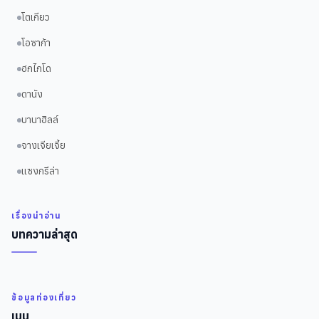
โตเกียว
โอซาก้า
ฮกไกโด
ดานัง
บานาฮิลล์
จางเจียเจี้ย
แซงกรีล่า
เรื่องน่าอ่าน
บทความล่าสุด
ข้อมูลท่องเที่ยว
เมนู