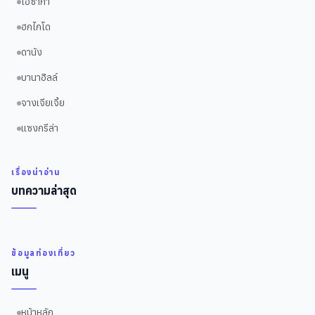
โอซาก้า
ฮกไกโด
ดานัง
บานาฮิลล์
จางเจียเจี้ย
แซงกรีล่า
เรื่องน่าอ่าน
บทความล่าสุด
ข้อมูลท่องเที่ยว
เมนู
หน้าหลัก