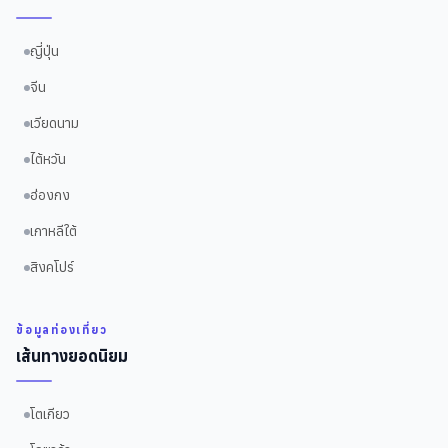
ญี่ปุ่น
จีน
เวียดนาม
ไต้หวัน
ฮ่องกง
เกาหลีใต้
สิงคโปร์
ข้อมูลท่องเที่ยว
เส้นทางยอดนิยม
โตเกียว