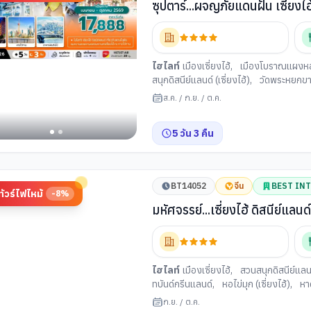
ซุปตาร์...ผจญภัยแดนฝัน เซี่ยงไฮ้ดิสน
เมษายน-ตุลาคม 2569
ไฮไลท์
เมืองเซี่ยงไฮ้
,
เมืองโบราณแผงหลง
สนุกดิสนีย์แลนด์ (เซี่ยงไฮ้)
,
วัดพระหยกขาว 
วิลเลจ เอาท์เล็ท
ส.ค.
/
ก.ย.
/
ต.ค.
5
วัน
3
คืน
BT14052
จีน
BEST IN
ทัวร์ไฟไหม้
-
8
%
มหัศจรรย์...เซี่ยงไฮ้ ดิสนีย์แล
ไฮไลท์
เมืองเซี่ยงไฮ้
,
สวนสนุกดิสนีย์แลนด์
ทบันด์กรีนแลนด์
,
หอไข่มุก (เซี่ยงไฮ้)
,
หาด
อาคารพันไม้
,
ถนนอันฟู่
,
ถนนอู่คัง
,
ตลาด
ก.ย.
/
ต.ค.