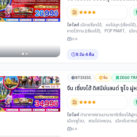
เซี่ยงไฮ้)
 ต้น
ไฮไลท์
เมืองเซี่ยงไฮ้
,
หอไข่มุก (เซี่ยงไฮ้)
หาดไว่ทาน (เซี่ยงไฮ้)
,
POP MART
,
เมือ
สนุกดิสนีย์แลนด์ (เซี่ยงไฮ้)
,
ตลาดร้อยปีเฉิ
ต.ค.
5
วัน
4
คืน
BT15151
จีน
ZEGO TR
จีน เซี่ยงไฮ้ ดิสนีย์แลนด์ ซูโจ
ไฮไลท์
ท่าอากาศยานนานาชาติเซี่ยงไฮ้ผู่ต
เมืองซูโจว
,
สวนโอ่วหยวน
,
เมืองโบราณชี
เซี่ยงไฮ้
,
เรือหลุยส์ วิตตอง
,
สวนสนุกดิสนี
ม.ค.
ท์เล็ต