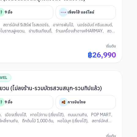
9
มื้อ
เซี่ยงไฮ้ แอร์ไลน์
,
สตาร์บัคส์ รีเสิร์ฟ โรสเตอร์ร
,
อาคารพันไม้
,
นอร์ธบันด์ กรีนแลนด์
,
งโบราณผู่หยวน
,
ย่านซินเทียนตี้
,
ร้านเครื่องสำอางค์HARMAY
,
สวน
นหวังเมี่ยว
,
ฟลอเรนเซีย วิลเลจ เอาท์เล็ท
เริ่มต้น
฿
26,990
AVEL
 ผู่หยวน (ไม่ลงร้าน-รวมบัตรสวนสนุก-รวมทิปแล้ว)
9
มื้อ
การบินไทย
ง
,
เมืองเซี่ยงไฮ้
,
หาดไว่ทาน (เซี่ยงไฮ้)
,
ถนนนานกิง
,
POP MART
,
หลี่ซานถัง
,
ตึกต้นไม้ 1,000 ต้น
,
หอไข่มุก (เซี่ยงไฮ้)
,
สตาร์บัคส์
ย์แลนด์ (เซี่ยงไฮ้)
,
วัดพระหยกขาว (เซี่ยงไฮ้)
,
ชางซา ไป่เหลียน เอา
เริ่มต้น