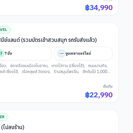
฿
34,990
AVEL
นีย์แลนด์ (รวมบัตรเข้าสวนสนุก รถรับส่งแล้ว)
7
มื้อ
จูนเหยาแอร์ไลน์
ี่ยว
,
ล่องเรือชมเมืองโบราณ
,
หาดไว่ทาน (เซี่ยงไฮ้)
,
ถนนนานกิง
,
คส์ เซี่ยงไฮ้
,
เรือหลุยส์ วิตตอง
,
ร้านสมุนไพรจีน
,
ตึกต้นไม้ 1,000
นซินเทียนตี้
,
ร้านเครื่องสำอางค์HARMAY
,
สวนสนุกดิสนีย์แลนด์
ี่ยงไฮ้)
,
ฟอเรนเทีย วิลเลจ เอาท์เล็ท (เซี่ยงไฮ้)
เริ่มต้น
฿
22,990
TER
์ (ไม่ลงร้าน)