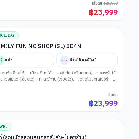
nd
เริ่มต้น
฿
25,999
฿
23,999
HOLIDAY
MILY FUN NO SHOP (SL) 5D4N
9
มื้อ
เซี่ยงไฮ้ แอร์ไลน์
ลนด์ (เซี่ยงไฮ้)
,
เมืองเซี่ยงไฮ้
,
นอร์ธบันด์ กรีนแลนด์
,
อาคารพันไม้
,
หวังเมี่ยว (เซี่ยงไฮ้)
,
หาดไว่ทาน (เซี่ยงไฮ้)
,
ลอดอุโมงค์เลเซอร์
,
ลู่
,
ทะเลสาบจินจี
,
วัดพระหยกขาว (เซี่ยงไฮ้)
,
Wukang Mansion
,
็ท
,
วัดซีหยวน
เริ่มต้น
฿
23,999
AVEL
นด์ (รวมบัตรสวนสนุกรถรับส่ง-ไม่ลงร้าน)