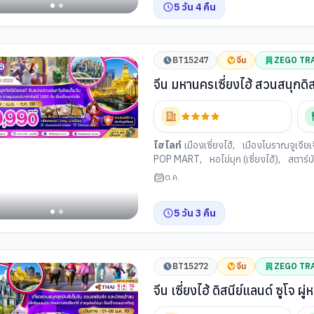
5
วัน
4
คืน
BT15247
จีน
ZEGO TR
จีน มหานครเซี่ยงไฮ้ สวนสนุกดิส
ไฮไลท์
เมืองเซี่ยงไฮ้
,
เมืองโบราณจูเจียเจ
POP MART
,
หอไข่มุก (เซี่ยงไฮ้)
,
สตาร์บั
ต้น
,
ถนนอันฟู่ลู่
,
คาเฟ่หมี
,
ตึกวูคัง
,
ย่า
ต.ค.
(เซี่ยงไฮ้)
,
ร้านหยกจีน
,
วัดพระหยกขาว (เซ
5
วัน
3
คืน
BT15272
จีน
ZEGO TR
จีน เซี่ยงไฮ้ ดิสนีย์แลนด์ ซูโจ