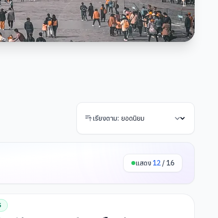
เรียงตาม:
แสดง
12
/
16
S