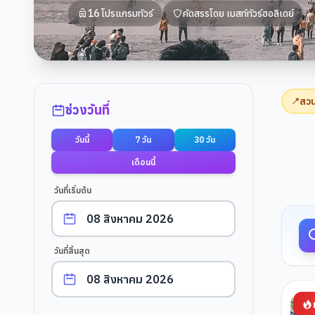
16
โปรแกรมทัวร์
คัดสรรโดย
เบสท์ทัวร์ฮอลิเดย์
ตัวกรองการค้นหา
สวน
📍
ช่วงวันที่
วันนี้
7 วัน
30 วัน
ผลการค
เดือนนี้
วันที่เริ่มต้น
วันที่สิ้นสุด