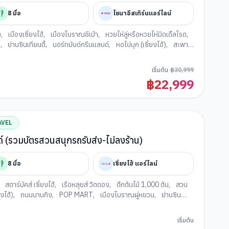
8
มื้อ
ไชนาอีสเทิร์นแอร์ไลน์
ง
,
เมืองเซี่ยงไฮ้
,
เมืองโบราณชีเป่า
,
หวยไห่ลู่หรือหวยไห่มิดเดิ้ลโรด
,
ง
,
ย่านซินเทียนตี้
,
นอร์ทบันด์กรีนแลนด์
,
หอไข่มุก (เซี่ยงไฮ้)
,
สะพาน
ีย์แลนด์ (เซี่ยงไฮ้)
,
EKA TIANWU
,
ถนนอันฟู่
,
อาคารอู่คัง
,
ง
เริ่มต้น
฿
30,999
฿
22,999
AVEL
นด์ (รวมบัตรสวนสนุกรถรับส่ง-ไม่ลงร้าน)
8
มื้อ
เซี่ยงไฮ้ แอร์ไลน์
,
สตาร์บัคส์ เซี่ยงไฮ้
,
เรือหลุยส์ วิตตอง
,
ตึกต้นไม้ 1,000 ต้น
,
สวน
ยงไฮ้)
,
ถนนนานกิง
,
POP MART
,
เมืองโบราณผู่หยวน
,
ย่านซิน
นสนุกดิสนีย์แลนด์ (เซี่ยงไฮ้)
,
ตลาดร้อยปีเฉิงหวังเมี่ยว
,
ฟลอเรนเซีย
เริ่มต้น