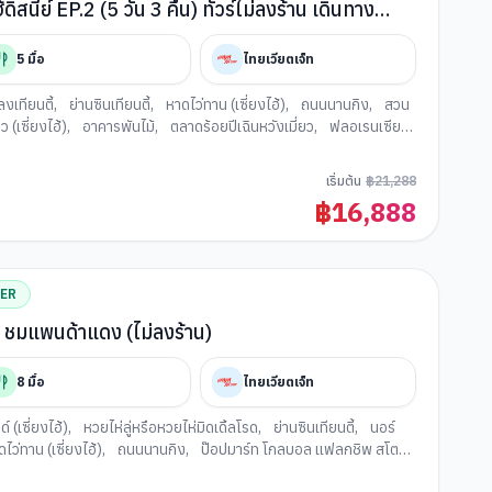
ีย์ EP.2 (5 วัน 3 คืน) ทัวร์ไม่ลงร้าน เดินทาง
5
มื้อ
ไทยเวียตเจ็ท
เทียนตี้
,
ย่านซินเทียนตี้
,
หาดไว่ทาน (เซี่ยงไฮ้)
,
ถนนนานกิง
,
สวน
(เซี่ยงไฮ้)
,
อาคารพันไม้
,
ตลาดร้อยปีเฉินหวังเมี่ยว
,
ฟลอเรนเซีย
เริ่มต้น
฿
21,288
฿
16,888
TER
นด์ ชมแพนด้าแดง (ไม่ลงร้าน)
8
มื้อ
ไทยเวียตเจ็ท
 (เซี่ยงไฮ้)
,
หวยไห่ลู่หรือหวยไห่มิดเดิ้ลโรด
,
ย่านซินเทียนตี้
,
นอร์
ไว่ทาน (เซี่ยงไฮ้)
,
ถนนนานกิง
,
ป๊อปมาร์ท โกลบอล แฟลกชิพ สโตร์
,
ร้อยปีเฉินหวังเมี่ยว
,
ย่านเทียนจื่อฝาง
,
สวนสัตว์ป่า(เซี่ยงไฮ้)
,
เรือ