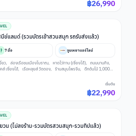
฿
26,990
AVEL
นีย์แลนด์ (รวมบัตรเข้าสวนสนุก รถรับส่งแล้ว)
7
มื้อ
จูนเหยาแอร์ไลน์
ี่ยว
,
ล่องเรือชมเมืองโบราณ
,
หาดไว่ทาน (เซี่ยงไฮ้)
,
ถนนนานกิง
,
คส์ เซี่ยงไฮ้
,
เรือหลุยส์ วิตตอง
,
ร้านสมุนไพรจีน
,
ตึกต้นไม้ 1,000
นซินเทียนตี้
,
ร้านเครื่องสำอางค์HARMAY
,
สวนสนุกดิสนีย์แลนด์
ี่ยงไฮ้)
,
ฟลอเรนเซีย วิลเลจ เอาท์เล็ท
เริ่มต้น
฿
22,990
AVEL
 ผู่หยวน (ไม่ลงร้าน-รวมบัตรสวนสนุก-รวมทิปแล้ว)