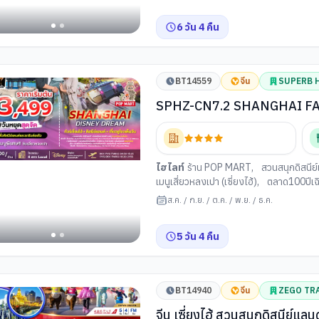
หลุยส์ วิตตอง
,
สะพานไวไป่ตู้
,
Miniso la
6
วัน
4
คืน
BT14559
จีน
SUPERB 
SPHZ-CN7.2 SHANGHAI FA
ลนด์ (เซี่ยงไฮ้)
ไฮไลท์
ร้าน POP MART
,
สวนสนุกดิสนีย์แ
เมนูเสี่ยวหลงเปา (เซี่ยงไฮ้)
,
ตลาด100ปีเฉิน
ยงไฮ้)
เมืองซูโจว
,
ถนนซานถังเจีย
,
ถนนผิงเจียง
ส.ค.
/
ก.ย.
/
ต.ค.
/
พ.ย.
/
ธ.ค.
ย่านซินเทียนตี้
,
ฟลอเรนเซีย วิลเลจ เอาท์เล
5
วัน
4
คืน
อง
ไฮ้)
BT14940
จีน
ZEGO TR
จีน เซี่ยงไฮ้ สวนสนุกดิสนีย์แล