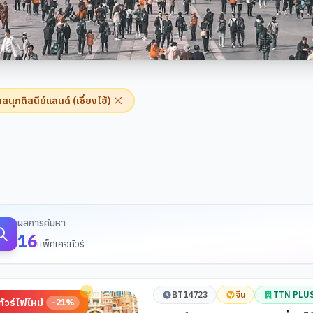
สนุกดิสนีย์แลนด์ (เซี่ยงไฮ้)
้นหาทัวร์
ผลการค้นหา
16
แพ็คเกจทัวร์
BT14723
จีน
TTN PLU
ทัวร์ไฟไหม้
-
21
%