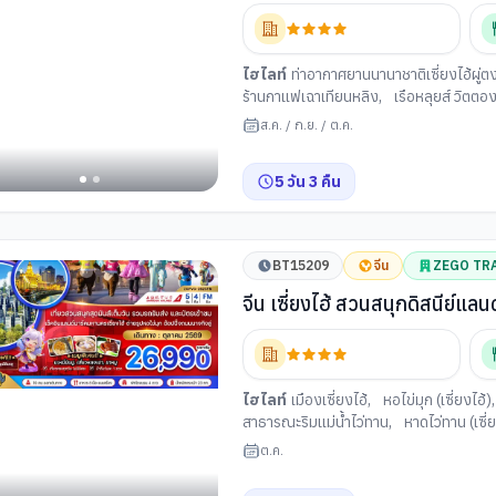
ไฮไลท์
ท่าอากาศยานนานาชาติเซี่ยงไฮ้ผู่ต
ร้านกาแฟเฉาเทียนหลิง
,
เรือหลุยส์ วิตตอ
ไวไป่ตู้
,
หาดไว่ทาน (เซี่ยงไฮ้)
,
สวนสนุกดิสน
ส.ค.
/
ก.ย.
/
ต.ค.
ตลาดร้อยปีเฉิงหวังเมี่ยว
,
ย่านเทียนจื่อฝา
5
วัน
3
คืน
BT15209
จีน
ZEGO TR
จีน เซี่ยงไฮ้ สวนสนุกดิสนีย์แล
ไฮไลท์
เมืองเซี่ยงไฮ้
,
หอไข่มุก (เซี่ยงไฮ้)
สาธารณะริมแม่น้ำไว่ทาน
,
หาดไว่ทาน (เซี่
เทียนตี้
,
ร้านเครื่องสำอางค์HARMAY
,
สว
ต.ค.
วิลเลจ เอาท์เล็ท