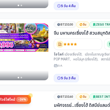
5
วัน
4
คืน
BT15100
จีน
ZEGO TR
จีน มหานครเซี่ยงไฮ้ สวนสนุกดิส
ไฮไลท์
เมืองเซี่ยงไฮ้
,
เมืองโบราณจูเจียเจ
POP MART
,
หอไข่มุก (เซี่ยงไฮ้)
,
สตาร์บั
ต้น
,
ถนนอันฟู่ลู่
,
คาเฟ่หมี
,
ตึกวูคัง
,
ย่า
ต.ค.
(เซี่ยงไฮ้)
,
ร้านหยกจีน
,
วัดพระหยกขาว (เซ
5
วัน
3
คืน
BT15160
จีน
BEST IN
ทัวร์ไฟไหม้
-
26
%
มหัศจรรย์...เซี่ยงไฮ้ ดิสนีย์แลนด