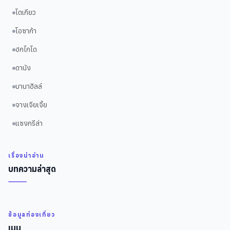
โตเกียว
โอซาก้า
ฮกไกโด
ดานัง
บานาฮิลล์
จางเจียเจี้ย
แซงกรีล่า
เรื่องน่าอ่าน
บทความล่าสุด
ข้อมูลท่องเที่ยว
เมนู