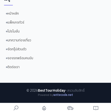
หน้าหลัก
แพ็คเกจทัวร์
โปรโมชั่น
บทความท่องเที่ยว
จัดกรุ๊ปส่วนตัว
จองรถพร้อมคนขับ
ติดต่อเรา
©
2026
BestTourHoliday
• สงวนลิขสิทธิ์
Powered by
writecode.net