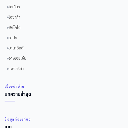
โตเกียว
โอซาก้า
ฮกไกโด
ดานัง
บานาฮิลล์
จางเจียเจี้ย
แซงกรีล่า
เรื่องน่าอ่าน
บทความล่าสุด
ข้อมูลท่องเที่ยว
เมนู