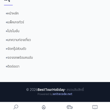
หน้าหลัก
แพ็คเกจทัวร์
โปรโมชั่น
บทความท่องเที่ยว
จัดกรุ๊ปส่วนตัว
จองรถพร้อมคนขับ
ติดต่อเรา
©
2026
BestTourHoliday
• สงวนลิขสิทธิ์
Powered by
writecode.net