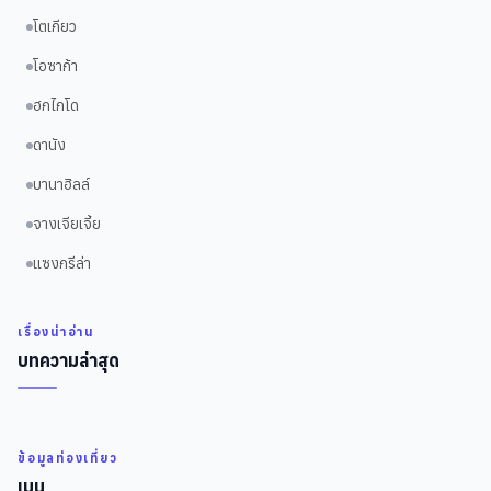
โตเกียว
โอซาก้า
ฮกไกโด
ดานัง
บานาฮิลล์
จางเจียเจี้ย
แซงกรีล่า
เรื่องน่าอ่าน
บทความล่าสุด
ข้อมูลท่องเที่ยว
เมนู