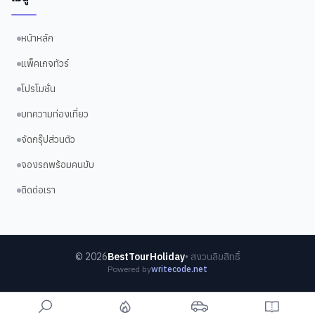
หน้าหลัก
แพ็คเกจทัวร์
โปรโมชั่น
บทความท่องเที่ยว
จัดกรุ๊ปส่วนตัว
จองรถพร้อมคนขับ
ติดต่อเรา
©
2026
BestTourHoliday
• สงวนลิขสิทธิ์
Powered by
writecode.net