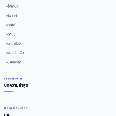
โตเกียว
โอซาก้า
ฮกไกโด
ดานัง
บานาฮิลล์
จางเจียเจี้ย
แซงกรีล่า
เรื่องน่าอ่าน
บทความล่าสุด
ข้อมูลท่องเที่ยว
เมนู