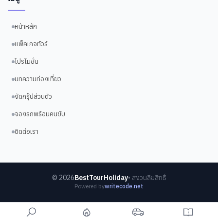
หน้าหลัก
แพ็คเกจทัวร์
โปรโมชั่น
บทความท่องเที่ยว
จัดกรุ๊ปส่วนตัว
จองรถพร้อมคนขับ
ติดต่อเรา
©
2026
BestTourHoliday
• สงวนลิขสิทธิ์
Powered by
writecode.net